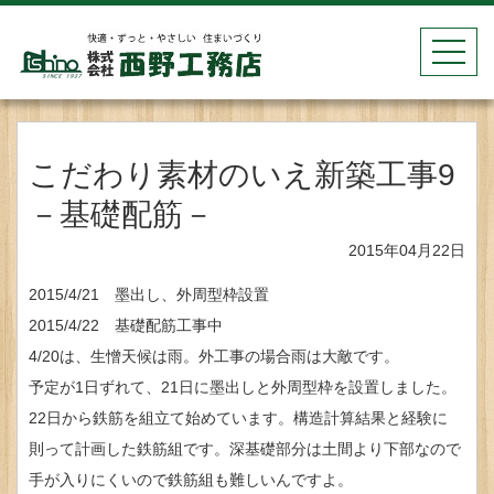
toggle
navigat
こだわり素材のいえ新築工事9
－基礎配筋－
2015年04月22日
2015/4/21 墨出し、外周型枠設置
2015/4/22 基礎配筋工事中
4/20は、生憎天候は雨。外工事の場合雨は大敵です。
予定が1日ずれて、21日に墨出しと外周型枠を設置しました。
22日から鉄筋を組立て始めています。構造計算結果と経験に
則って計画した鉄筋組です。深基礎部分は土間より下部なので
手が入りにくいので鉄筋組も難しいんですよ。