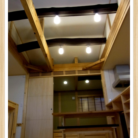
■工 法：
建替え
■内 容：
木造2F建
■所 在：
堺市北区
■設計者：
住･my工房Ka･Zu･Ya