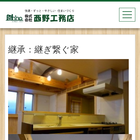
toggle
navigat
継承：継ぎ繋ぐ家